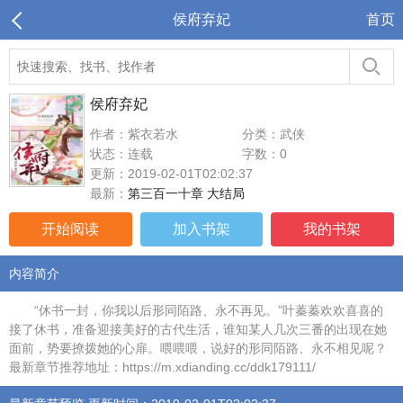
侯府弃妃
首页
侯府弃妃
作者：紫衣若水
分类：武侠
状态：连载
字数：0
更新：2019-02-01T02:02:37
最新：
第三百一十章 大结局
开始阅读
加入书架
我的书架
内容简介
“休书一封，你我以后形同陌路、永不再见。”叶蓁蓁欢欢喜喜的
接了休书，准备迎接美好的古代生活，谁知某人几次三番的出现在她
面前，势要撩拨她的心扉。喂喂喂，说好的形同陌路、永不相见呢？
最新章节推荐地址：https://m.xdianding.cc/ddk179111/