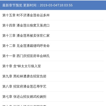
最新章节预览 更新时间：2019-03-04T18:03:55
第十五章 时不济潘金莲命运多舛
第十四章 潘金莲出狼窝又落虎口
第十三章 潘金莲再被卖张世仁家
第十二章 见金莲潘裁缝呜呼丧命
第十一章 西门庆招宣府幸会林氏
第十章 贪*林太太引狼入室
第九章 黑松林遭袭击招宣负箭
第八章 招宣府潘金莲忍辱学艺
第七章 张还山招女婿武松婉拒