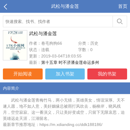
武松与潘金莲
首页
武松与潘金莲
作者：卷毛狗狗66
分类：历史
状态：连载
字数：0
更新：2019-03-04T18:03:55
最新：
第十五章 时不济潘金莲命运多舛
开始阅读
加入书架
我的书架
内容简介
武松与潘金莲青梅竹马，两小无猜，英雄美女，情谊深厚。天不
遂人愿，地不如人意，美好姻缘总被雨打风吹去，杨柳岸，晓风残
月，空空寂寂。这一番演义，只让美好变成空，只留下无限哀思，迫
英雄远走天涯，江湖留名。
最新章节推荐地址：https://m.xdianding.cc/ddk188186/