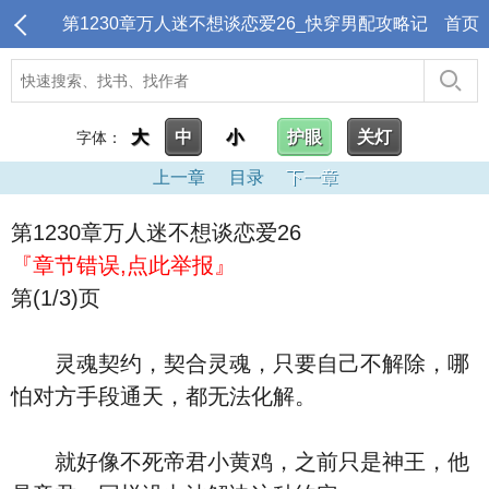
第1230章万人迷不想谈恋爱26_快穿男配攻略记
首页
大
中
小
护眼
关灯
字体：
上一章
目录
下一章
第1230章万人迷不想谈恋爱26
『章节错误,点此举报』
第(1/3)页
灵魂契约，契合灵魂，只要自己不解除，哪
怕对方手段通天，都无法化解。
就好像不死帝君小黄鸡，之前只是神王，他