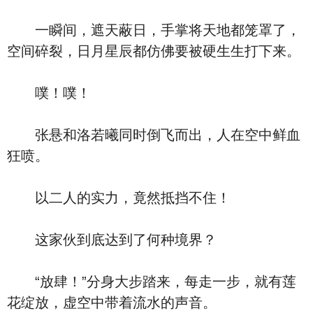
一瞬间，遮天蔽日，手掌将天地都笼罩了，
空间碎裂，日月星辰都仿佛要被硬生生打下来。
噗！噗！
张悬和洛若曦同时倒飞而出，人在空中鲜血
狂喷。
以二人的实力，竟然抵挡不住！
这家伙到底达到了何种境界？
“放肆！”分身大步踏来，每走一步，就有莲
花绽放，虚空中带着流水的声音。