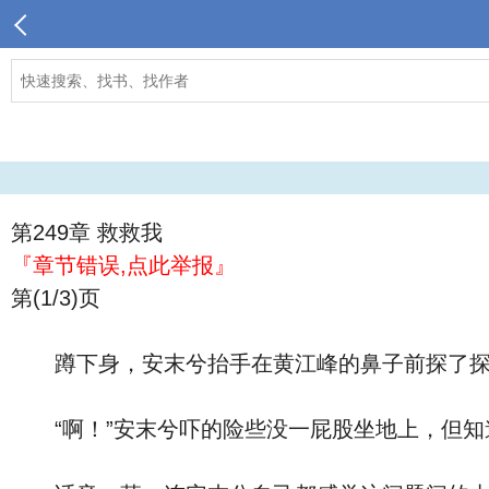
第249章 救救我
『章节错误,点此举报』
第(1/3)页
蹲下身，安末兮抬手在黄江峰的鼻子前探了探，
“啊！”安末兮吓的险些没一屁股坐地上，但知道