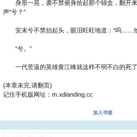
身形一晃，袭不禁俯身拾起那个锦盒，翻开来晃
声“兮？”
安末兮不禁抬起头，眼泪旺旺地道：“呜……他
“兮。”
一代苦逼的英雄黄江峰就这样不明不白的死了
(本章未完,请翻页)
记住手机版网址：m.xdianding.cc
加入书签