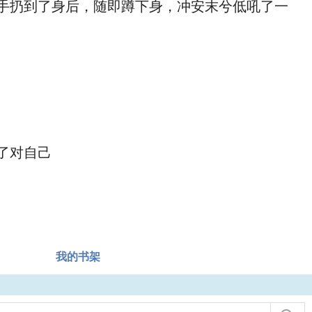
手扔到了身后，随即蹲下身，冲安末兮低吼了一
了对自己
我的书架