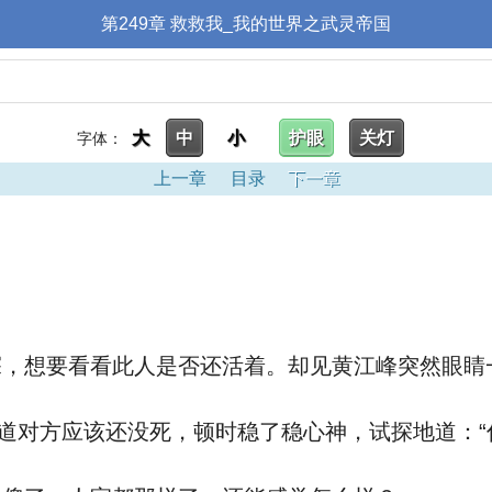
第249章 救救我_我的世界之武灵帝国
大
中
小
护眼
关灯
字体：
上一章
目录
下一章
想要看看此人是否还活着。却见黄江峰突然眼睛
对方应该还没死，顿时稳了稳心神，试探地道：“