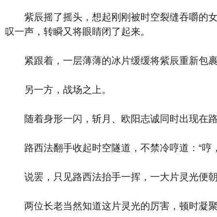
紫辰摇了摇头，想起刚刚被时空裂缝吞嚼的女儿
叹一声，转瞬又将眼睛闭了起来。
紧跟着，一层薄薄的冰片缓缓将紫辰重新包裹
另一方，战场之上。
随着身形一闪，斩月、欧阳志诚同时出现在路
路西法翻手收起时空隧道，不禁冷哼道：“哼，
说罢，只见路西法抬手一挥，一大片灵光便朝两
两位长老当然知道这片灵光的厉害，顿时凝聚