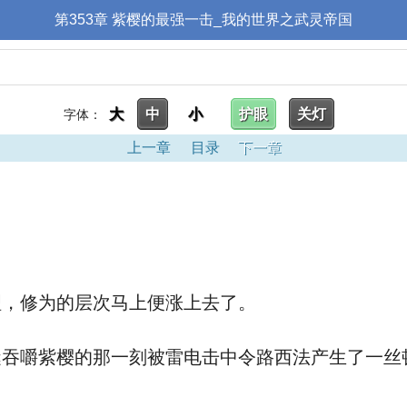
第353章 紫樱的最强一击_我的世界之武灵帝国
大
中
小
护眼
关灯
字体：
上一章
目录
下一章
理，修为的层次马上便涨上去了。
嚼紫樱的那一刻被雷电击中令路西法产生了一丝