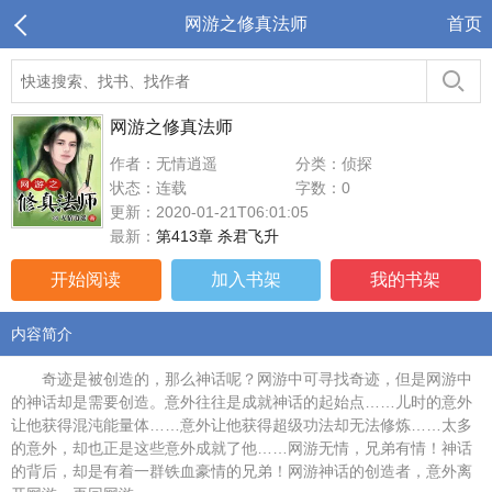
网游之修真法师
首页
网游之修真法师
作者：无情逍遥
分类：侦探
状态：连载
字数：0
更新：2020-01-21T06:01:05
最新：
第413章 杀君飞升
开始阅读
加入书架
我的书架
内容简介
奇迹是被创造的，那么神话呢？网游中可寻找奇迹，但是网游中
的神话却是需要创造。意外往往是成就神话的起始点……儿时的意外
让他获得混沌能量体……意外让他获得超级功法却无法修炼……太多
的意外，却也正是这些意外成就了他……网游无情，兄弟有情！神话
的背后，却是有着一群铁血豪情的兄弟！网游神话的创造者，意外离