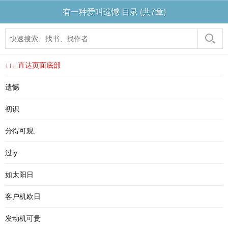
有一种爱叫遗憾 目录 (共7章)
↓↓↓ 直达页面底部
遗憾
初识
分得可观;
过iy
如太阳日
客户机欧日
发动机可贵